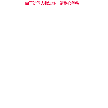
严格
·
规范
诚信
·
创新
摩鑫平台
导航
ABOUT QUNYI
摩鑫简介
摩鑫平台成立于2001年🏌🏽，2003年独创
了积分制管理👨‍🚀，是一家集生产业👩、制造
业、零售业、服务业为一体的综合性集团公
司。总部位于湖北省荆门市，并在上海🚲、